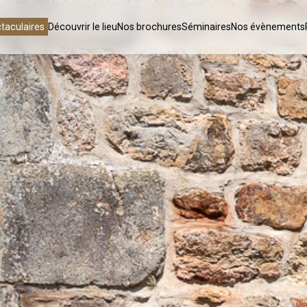
taculaires
Découvrir le lieu
Nos brochures
Séminaires
Nos évènements